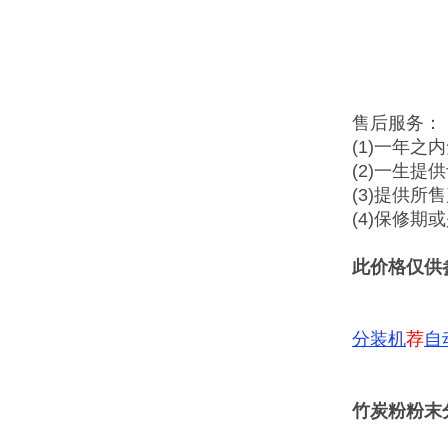
售后服务：
(1)一年之
(2)一生提
(3)提供所
(4)保修
此价格仅供
分装机
荐
自
竹炭粉粉末