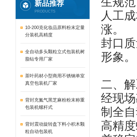
生规范
新品推荐
PRODUCTS
人工成
涨。
10-200克化妆品原料粉末定量
分装机高精度
封口质
全自动多头颗粒立式包装机树
形象。
脂钻专用厂家
茶叶药材小型商用不锈钢单室
二、解
真空包装机厂家
经现场
背封充氮气黑芝麻粉粉末称重
包装机螺杆式
制全自
高精度
背封震动旋转盘下料小积木颗
粒自动包装机