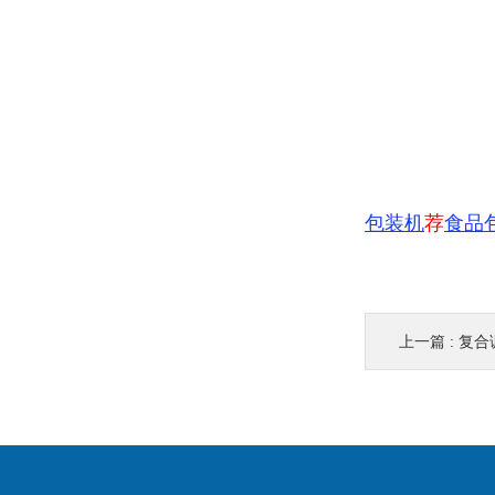
包装机
荐
食品
上一篇 :
​复