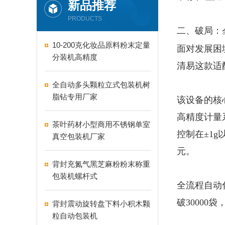
新品推荐
PRODUCTS
二、破局：
10-200克化妆品原料粉末定量
面对发展困
分装机高精度
清易这款适
全自动多头颗粒立式包装机树
脂钻专用厂家
该设备的核
高精度计量
茶叶药材小型商用不锈钢单室
控制在±1
真空包装机厂家
元。
背封充氮气黑芝麻粉粉末称重
包装机螺杆式
全流程自动
破30000
背封震动旋转盘下料小积木颗
粒自动包装机