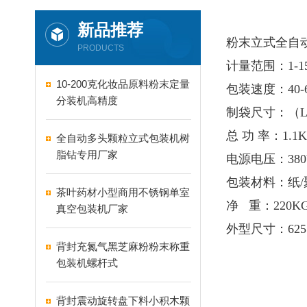
新品推荐
粉末立式全自
PRODUCTS
计量范围：1-1
10-200克化妆品原料粉末定量
包装速度：40-
分装机高精度
制袋尺寸：（L）5
总 功 率：1.1
全自动多头颗粒立式包装机树
脂钻专用厂家
电源电压：380V
包装材料：纸/
茶叶药材小型商用不锈钢单室
净 重：220K
真空包装机厂家
外型尺寸：625×
背封充氮气黑芝麻粉粉末称重
包装机螺杆式
背封震动旋转盘下料小积木颗