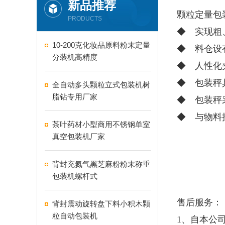
新品推荐
颗粒定量包
PRODUCTS
◆ 实现粗
10-200克化妆品原料粉末定量
◆ 料仓设
分装机高精度
◆ 人性化
◆ 包装秤
全自动多头颗粒立式包装机树
脂钻专用厂家
◆ 包装秤
◆ 与物料
茶叶药材小型商用不锈钢单室
真空包装机厂家
背封充氮气黑芝麻粉粉末称重
包装机螺杆式
售后服务：
背封震动旋转盘下料小积木颗
粒自动包装机
1、自本公