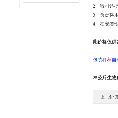
2、我司还
3、负责将
4、在安装
此价格仅供
包装秤
荐
自
25公斤生
上一篇 :