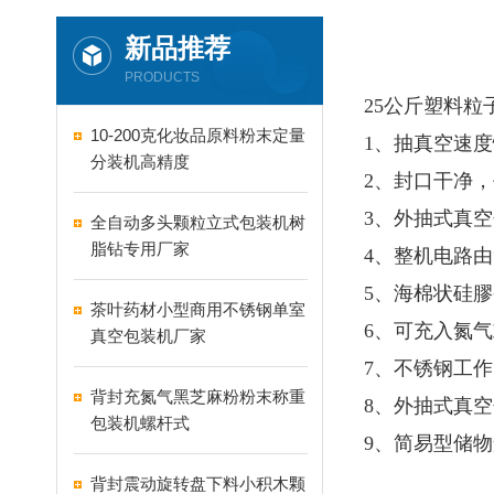
新品推荐
PRODUCTS
25公斤塑料
10-200克化妆品原料粉末定量
1、抽真空速
分装机高精度
2、封口干净
3、外抽式真
全自动多头颗粒立式包装机树
脂钻专用厂家
4、整机电路由
5、海棉状硅
茶叶药材小型商用不锈钢单室
6、可充入氮
真空包装机厂家
7、不锈钢工
背封充氮气黑芝麻粉粉末称重
8、外抽式真
包装机螺杆式
9、简易型储
背封震动旋转盘下料小积木颗