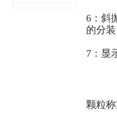
6：斜
的分
7：显
颗粒称