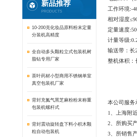
新品推荐
工作环境:-4
PRODUCTS
相对湿度≤9
10-200克化妆品原料粉末定量
定量速度:50
分装机高精度
计量等级:0.
输送带：长22
全自动多头颗粒立式包装机树
脂钻专用厂家
整机体积：长
茶叶药材小型商用不锈钢单室
真空包装机厂家
背封充氮气黑芝麻粉粉末称重
本公司服务
包装机螺杆式
1、上海附
2、所购买
背封震动旋转盘下料小积木颗
粒自动包装机
3、所销售