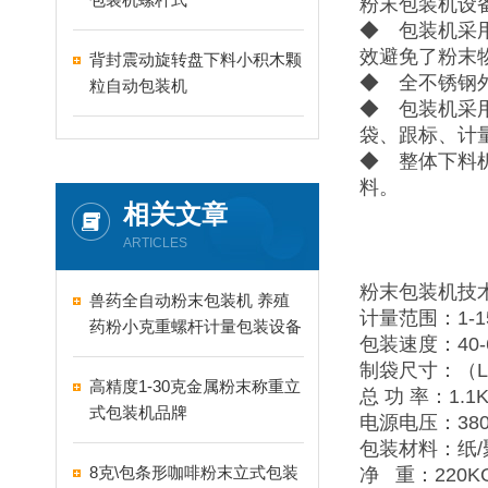
粉末包装机设
◆ 包装机采
效避免了粉末
背封震动旋转盘下料小积木颗
◆ 全不锈钢外
粒自动包装机
◆ 包装机采
袋、跟标、计
◆ 整体下料
料。
相关文章
ARTICLES
粉末包装机技
兽药全自动粉末包装机 养殖
计量范围：1-1
药粉小克重螺杆计量包装设备
包装速度：40-
制袋尺寸：（L）5
高精度1-30克金属粉末称重立
总 功 率：1.1
式包装机品牌
电源电压：380V
包装材料：纸/
8克\包条形咖啡粉末立式包装
净 重：220K