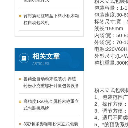
粉末立式包装
包装容量：1-1
包装速度:30-6
背封震动旋转盘下料小积木颗
标签尺寸:宽：35
粒自动包装机
线长:155mm
内袋:宽：50-8
外袋:宽：70-1
电源:220V60H
相关文章
外型尺寸:(L×W×
整机重量:300K
ARTICLES
兽药全自动粉末包装机 养殖
药粉小克重螺杆计量包装设备
粉末立式包装
1、包装范围
高精度1-30克金属粉末称重立
2、操作方便
式包装机品牌
3、调节方便
4、适用不同
8克\包条形咖啡粉末立式包装
5、*的预防