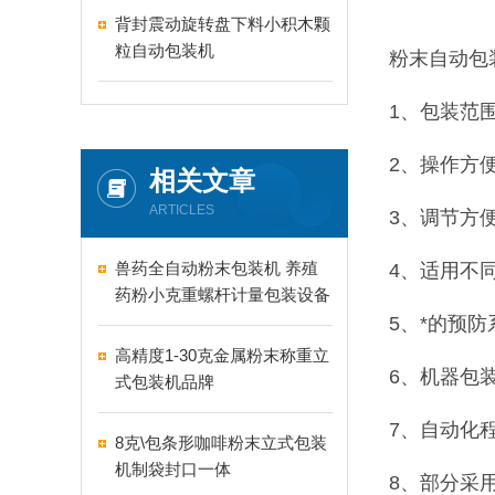
背封震动旋转盘下料小积木颗
粒自动包装机
粉末自动包
1、包装范
2、操作方
相关文章
ARTICLES
3、调节方
兽药全自动粉末包装机 养殖
4、适用不
药粉小克重螺杆计量包装设备
5、*的预
高精度1-30克金属粉末称重立
6、机器包
式包装机品牌
7、自动化
8克\包条形咖啡粉末立式包装
机制袋封口一体
8、部分采