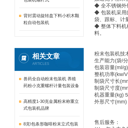
◆ 全不锈钢外
◆ 包装机采
背封震动旋转盘下料小积木颗
袋、跟标、计
粒自动包装机
◆ 整体下料
料。
粉末包装机技术
相关文章
生产能力(袋/分) 
ARTICLES
包装容量(ml/g) 
整机功率(kw/V) 
兽药全自动粉末包装机 养殖
制袋尺寸长(mm)
药粉小克重螺杆计量包装设备
制袋尺寸度(mm)
机器重量(kg) 5
高精度1-30克金属粉末称重立
外形尺寸(mm) 1
式包装机品牌
售后服务：
8克\包条形咖啡粉末立式包装