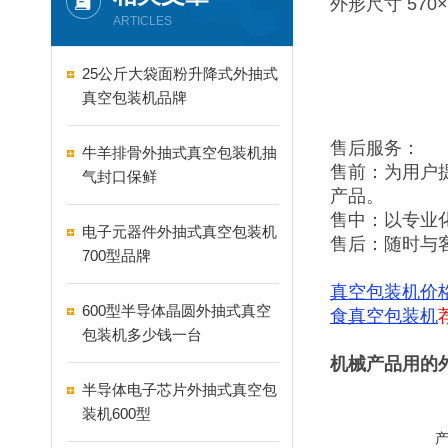
外形尺寸 570×
ARTICLES
25公斤大袋面粉升降式外抽式
真空包装机品牌
售后服务：
牛羊排骨外抽式真空包装机抽
售前：为用户
气封口保鲜
产品。
售中：以专业
电子元器件外抽式真空包装机
售后：随时与
700型品牌
真空包装机价
600型半导体晶圆外抽式真空
食真空包装机
包装机多少钱一台
机械产品用的
半导体电子芯片外抽式真空包
装机600型