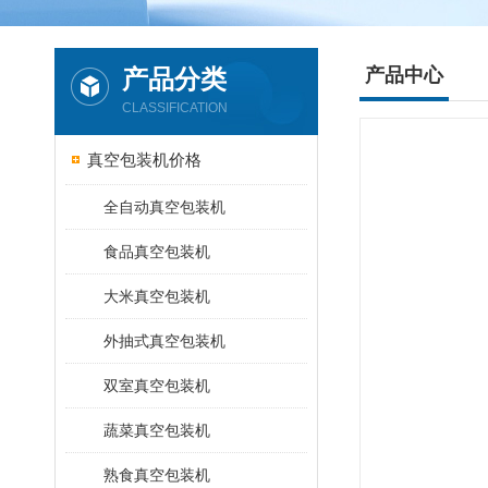
产品分类
产品中心
CLASSIFICATION
真空包装机价格
全自动真空包装机
食品真空包装机
大米真空包装机
外抽式真空包装机
双室真空包装机
蔬菜真空包装机
熟食真空包装机