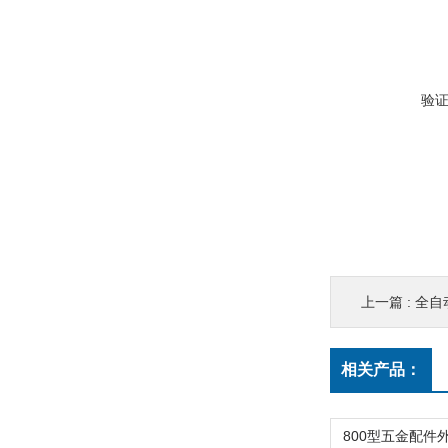
验
上一篇 :
全自
相关产品：