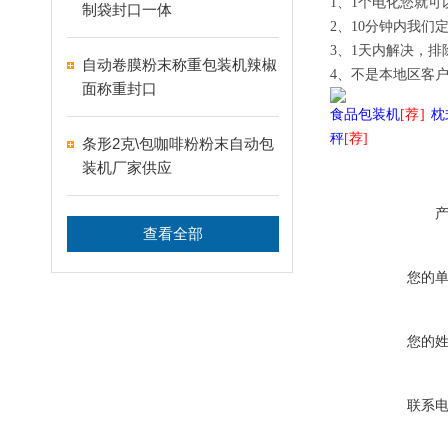
1、
1个电
化
您就可
制袋封口一体
2、
10分钟内我们
3、
1天内解决，排
自动卷膜粉末称重包装机辣椒
4、
不是本地区客户
面称重封口
食品包装机
[荐]
枕
秤
[荐]
条形2克\包咖啡粉粉末自动包
装机厂家供应
查看全部
您的
您的
联系