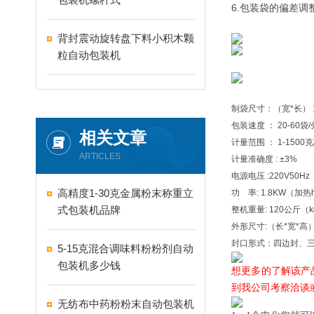
6.包装袋的偏差
背封震动旋转盘下料小积木颗
粒自动包装机
制袋尺寸：（宽*长） 1
包装速度 ： 20-60袋/
相关文章
计量范围 ： 1-1500
ARTICLES
计量准确度 : ±3%
电源电压 :220V50H
高精度1-30克金属粉末称重立
功 率: 1.8KW（加热he
式包装机品牌
整机重量: 120公斤（
外形尺寸:（长*宽*高）
封口形式：四边封、
5-15克混合调味料粉粉剂自动
包装机多少钱
想更多的了解该产
到我公司考察洽谈
无纺布中药粉粉末自动包装机