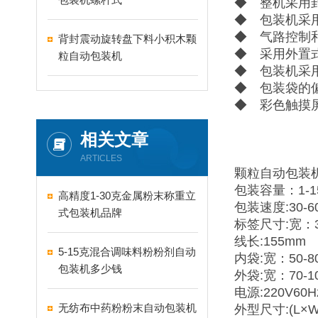
◆ 整机采用
◆ 包装机采
◆ 气路控制
背封震动旋转盘下料小积木颗
◆ 采用外置
粒自动包装机
◆ 包装机采
◆ 包装袋的
◆ 彩色触摸
相关文章
ARTICLES
颗粒自动包装
包装容量：1-1
高精度1-30克金属粉末称重立
包装速度:30-6
式包装机品牌
标签尺寸:宽：35
线长:155mm
5-15克混合调味料粉粉剂自动
内袋:宽：50-8
包装机多少钱
外袋:宽：70-1
电源:220V60H
无纺布中药粉粉末自动包装机
外型尺寸:(L×W×