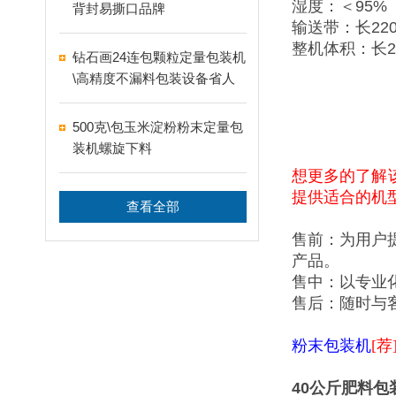
湿度：＜95%
背封易撕口品牌
输送带：长220
整机体积：长2
钻石画24连包颗粒定量包装机
\高精度不漏料包装设备省人
工
500克\包玉米淀粉粉末定量包
装机螺旋下料
想更多的了解
提供适合的机
查看全部
售前：为用户
产品。
售中：以专业
售后：随时与
粉末包装机
[荐
40公斤肥料包