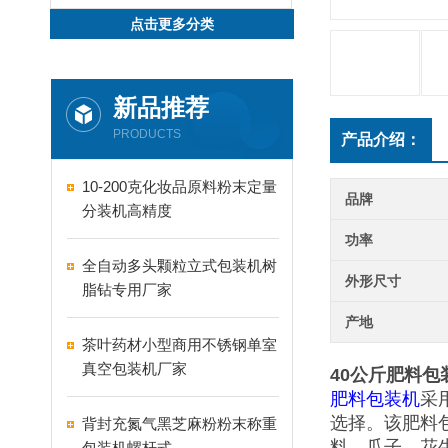
点击更多分类
新品推荐
PRODUCTS
产品介绍：
10-200克化妆品原料粉末定量
品牌
分装机高精度
功率
全自动多头颗粒立式包装机树
外形尺寸
脂钻专用厂家
产地
茶叶药材小型商用不锈钢单室
真空包装机厂家
40公斤肥料包
肥料包装机
采
选择。该肥料
背封充氮气黑芝麻粉粉末称重
料、瓜子、花
包装机螺杆式