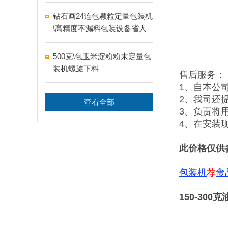
钻石画24连包颗粒定量包装机
\高精度不漏料包装设备省人
工
500克\包玉米淀粉粉末定量包
装机螺旋下料
售后服务：
1、自本公
2、我司还
查看全部
3、负责将
4、在安装
此价格仅供
包装机
荐
食
150-30