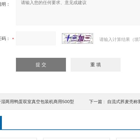
说明：
证码：
请输入计算结果（填
干湿两用鸭蛋双室真空包装机商用500型
下一篇 :
自流式荞麦壳称