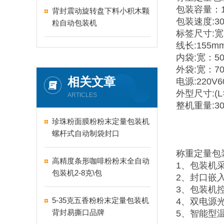
包装容量：1-
背封震动旋转盘下料小积木颗
包装速度:30
粒自动包装机
标签尺寸:宽：
线长:155m
内袋:宽：50
外袋:宽：70
相关文章
电源:220V6
外型尺寸:(L×
ARTICLES
整机重量:30
珍珠粉面膜粉粉末定量包装机
螺杆式自动制袋封口
称重定量包
高精度条形咖啡粉粉末全自动
1、包装机
包装机2-8克\包
2、封口嵌
3、包装机
5-35克五香粉粉末定量包装机
4、双电源
背封易撕口品牌
5、智能型