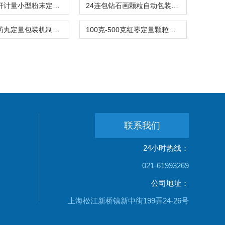
食品级螺杆计量小型粉末定量包装机多少钱
24连包钻石画颗粒自动包装机高精度不漏料
三边封小药丸定量包装机制袋称重封口一体机
100克-500克红枣定量颗粒包装机厂家价格
联系我们
24小时热线：
021-61993269
公司地址：
上海松江新桥镇新中街199弄24-26号