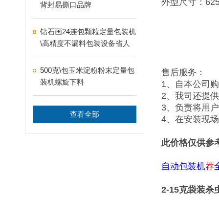
外型尺寸：625×
背封易撕口品牌
钻石画24连包颗粒定量包装机
\高精度不漏料包装设备省人
工
500克\包玉米淀粉粉末定量包
售后服务：
装机螺旋下料
1、自本公司
2、我司还提
3、负责将用
查看全部
4、在安装现
此价格仅供参
自动包装机
荐
2-15克袋装