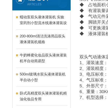
◆ 占地面积
ARTICLES
◆ 有灌装量
◆ 气动元件
蠕动泵双头液体灌装机 实验
◆ 脚踏开关
室药剂小型流水线液体灌装设
◆ 可更换灌
备
◆ 液体灌装
200-800ml清洁洗涤用品双头
液体灌装机规格
牛奶蜂蜜化妆品双头液体灌装
双头气动液体
机半自动简易型
1、灌装速度：1
2、灌装精度：
3、电压标准：2
500ml玻璃水双头液体灌装机
4、气压标准：0
半自动小型
5、外形尺寸：11
6、重量：30K
卧式高精度双头液体灌装机精
7、机型选择：5-10
油化妆品专用