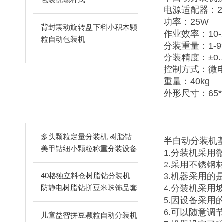
电源适配器：22
功率：25W
背封震动旋转盘下料小积木颗
作业效率：10-
粒自动包装机
分装重量：1-9
分装精度：±0.
控制方式：微
重量：40kg
外形尺寸：65*3
相关文章
ARTICLES
多头颗粒定量分装机 树脂钻
半自动分装机基
美甲钻细小颗粒称重分装设备
1.分装机采
支持24-60头定制
2.采用不锈
40格独立料仓树脂钻分装机
3.机器采用
防静电树脂钻拼豆米珠饰品套
4.分装机采
盒分装设备
5.因设备采
6.可以随意调
儿童益智拼豆颗粒自动分装机