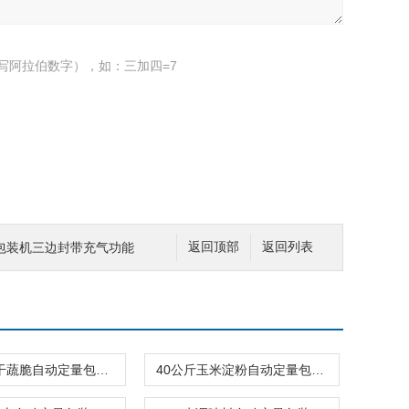
写阿拉伯数字），如：三加四=7
包装机三边封带充气功能
返回顶部
返回列表
爆米花冻干蔬脆自动定量包装机500克\包
40公斤玉米淀粉自动定量包装机厂家可定制