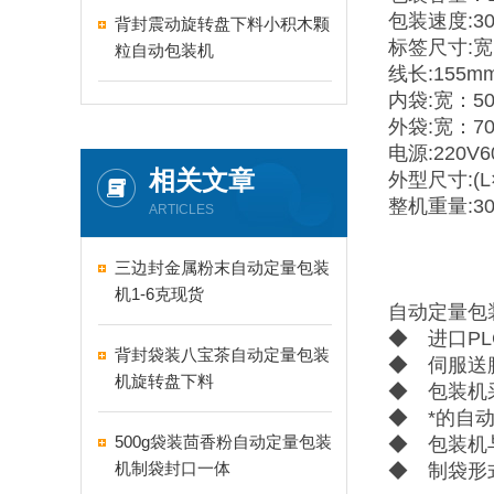
包装速度:30
背封震动旋转盘下料小积木颗
标签尺寸:宽：
粒自动包装机
线长:155m
内袋:宽：50
外袋:宽：70
电源:220V6
相关文章
外型尺寸:(L×
整机重量:30
ARTICLES
三边封金属粉末自动定量包装
机1-6克现货
自动定量包
◆ 进口P
背封袋装八宝茶自动定量包装
◆ 伺服送
机旋转盘下料
◆ 包装机
◆ *的自
500g袋装茴香粉自动定量包装
◆ 包装机
机制袋封口一体
◆ 制袋形