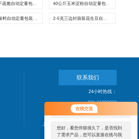
爆米花冻干蔬脆自动定量包装机500克\包
40公斤玉米淀粉自动定量包装机厂家可定制
1-20克调味料自动定量包装机规格齐全
2-5克三边封袋装花生豆自动称重包装机价格
联系我们
24小时热线：
021-61993269
您好！欢迎前来咨询，很高兴为您
在线交流
服务，请问您要咨询什么问题呢？
公司地址：
上海松江新桥镇新中街199弄24-26号
您好，看您停留很久了，是否找到
了需求产品，您可以直接在线与我