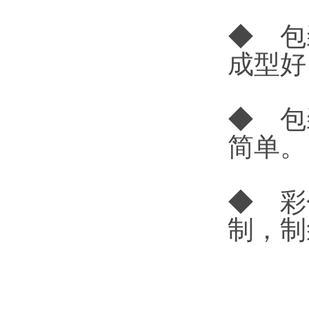
◆ 包
成型好
◆ 包
简单。
◆ 彩
制，制