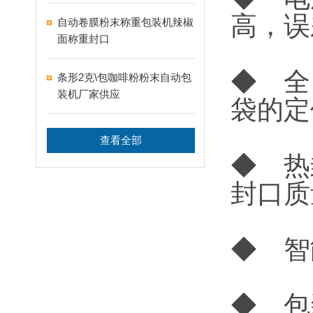
高，误
自动卷膜粉末称重包装机辣椒
面称重封口
◆ 全
条形2克\包咖啡粉粉末自动包
装机厂家供应
袋的定
查看全部
◆ 热
封口质
◆ 智
◆ 包