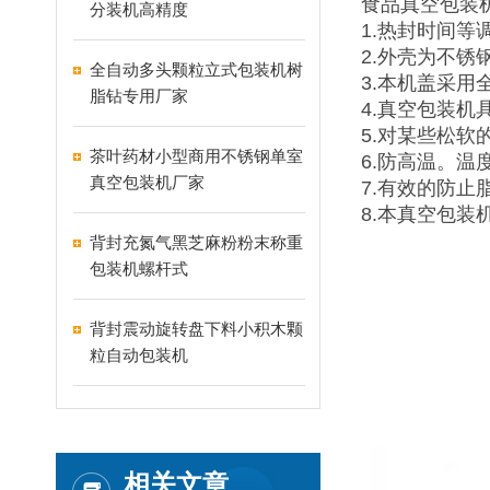
食品真空包装
分装机高精度
1.热封时间
2.外壳为不锈
全自动多头颗粒立式包装机树
3.本机盖采
脂钻专用厂家
4.真空包装
5.对某些松
茶叶药材小型商用不锈钢单室
6.防高温。
真空包装机厂家
7.有效的防
8.本真空包
背封充氮气黑芝麻粉粉末称重
包装机螺杆式
背封震动旋转盘下料小积木颗
粒自动包装机
相关文章