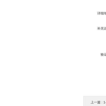
详细
补充
验
上一篇 :