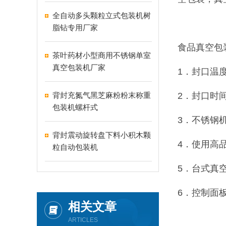
全自动多头颗粒立式包装机树
脂钻专用厂家
食品真空包
茶叶药材小型商用不锈钢单室
真空包装机厂家
1．封口温
背封充氮气黑芝麻粉粉末称重
2．封口时间
包装机螺杆式
3．不锈钢
背封震动旋转盘下料小积木颗
4．使用高
粒自动包装机
5．台式真
6．控制面
相关文章
ARTICLES