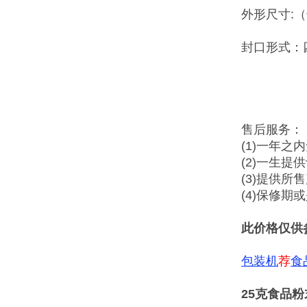
外形尺寸:（长
封口形式：
售后服务：
(1)一年之
(2)一生提
(3)提供所
(4)保修
此价格仅供
包装机
荐
食
25克食品