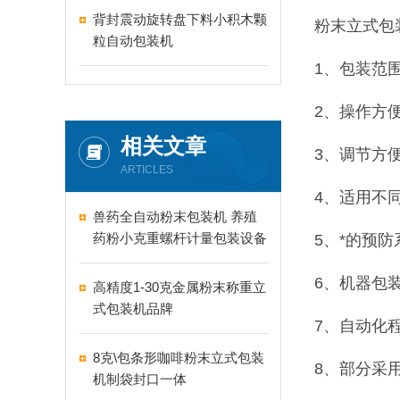
背封震动旋转盘下料小积木颗
粉末立式包
粒自动包装机
1、包装范
2、操作方
相关文章
3、调节方
ARTICLES
4、适用不
兽药全自动粉末包装机 养殖
药粉小克重螺杆计量包装设备
5、*的预
6、机器包
高精度1-30克金属粉末称重立
式包装机品牌
7、自动化
8克\包条形咖啡粉末立式包装
8、部分采
机制袋封口一体