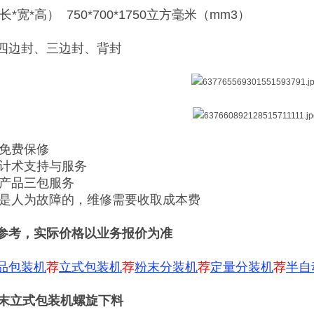
*宽*高） 750*700*1750立方毫米（mm3）
四边封、三边封、背封
内免费保修
供计术支持与服务
售产品三包服务
期或是人为故障的，维修需要收取成本费
参考，实际价格以业务报价为准
品包装机
荐
立式包装机
荐
粉末分装机
荐
定量分装机
荐
半自
粉末立式包装机螺旋下料