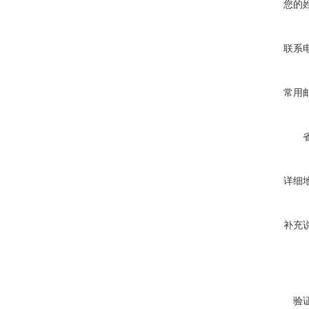
您的
联系
常用
详细
补充
验