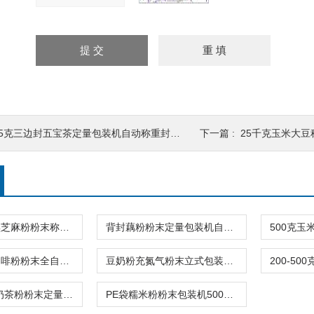
5克三边封五宝茶定量包装机自动称重封口 包装设备
下一篇 :
25千克玉米大豆称重式
背封充氮气黑芝麻粉粉末称重包装机螺杆式
背封藕粉粉末定量包装机自动制袋封口一体
螺杆式长条咖啡粉粉末全自动包装机2-15克
豆奶粉充氮气粉末立式包装机背封厂家报价
条形2.5-5克奶茶粉粉末定量包装机
PE袋糯米粉粉末包装机500克螺杆上料