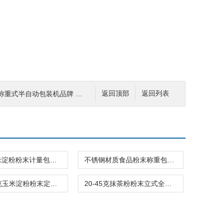
半自动包装机品牌 包装行业专用仪器
返回顶部
返回列表
500克玉米淀粉粉末计量包装机背封螺杆式
不锈钢材质食品粉末称重包装机1-90克品牌
200-500克玉米淀粉粉末定量包装机可定制
20-45克抹茶粉粉末立式全自动包装机三边封