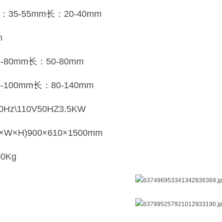
35-55mm长：20-40mm
m
-80mm长：50-80mm
-100mm长：80-140mm
0Hz\110V50HZ3.5KW
W×H)900×610×1500mm
0Kg