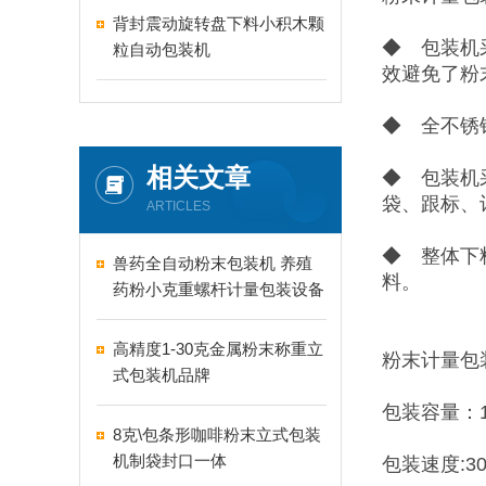
背封震动旋转盘下料小积木颗
◆ 包装机
粒自动包装机
效避免了粉
◆ 全不锈
相关文章
◆ 包装机
袋、跟标、
ARTICLES
◆ 整体下
兽药全自动粉末包装机 养殖
料。
药粉小克重螺杆计量包装设备
高精度1-30克金属粉末称重立
粉末计量包
式包装机品牌
包装容量：1-
8克\包条形咖啡粉末立式包装
机制袋封口一体
包装速度:30