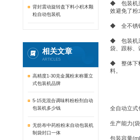
◆ 包装机
背封震动旋转盘下料小积木颗
效避免了粉
粒自动包装机
◆ 全不锈
◆ 包装机
袋、跟标、
相关文章
ARTICLES
◆ 整体下
料。
高精度1-30克金属粉末称重立
式包装机品牌
5-15克混合调味料粉粉剂自动
包装机多少钱
全自动立式
生产能力(袋/分
无纺布中药粉粉末自动包装机
制袋封口一体
包装容量(ml/g