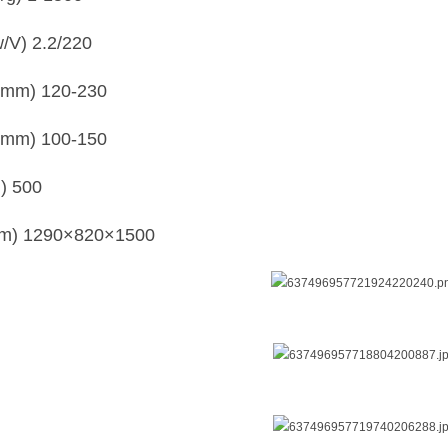
) 2.2/220
) 120-230
) 100-150
 500
 1290×820×1500