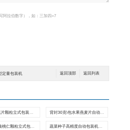
写阿拉伯数字），如：三加四=7
型定量包装机
返回顶部
返回列表
460型香蕉片颗粒立式包装机制袋封口一体
背封30克\包水果燕麦片自动定量包装机厂家
背封袋装核桃仁颗粒立式包装机25-35克
蔬菜种子高精度自动包装机三边封厂家供应