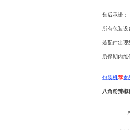
售后承诺：
所有包装设
若配件出现
质保期内维
包装机
荐
食
八角粉辣椒