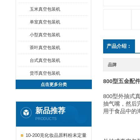
玉米真空包装机
单室真空包装机
小型真空包装机
产品介绍：
茶叶真空包装机
台式真空包装机
品牌
货币真空包装机
800型五金配
点击更多分类
800型外抽
抽气嘴，然后
新品推荐
用于食品中的
PRODUCTS
10-200克化妆品原料粉末定量