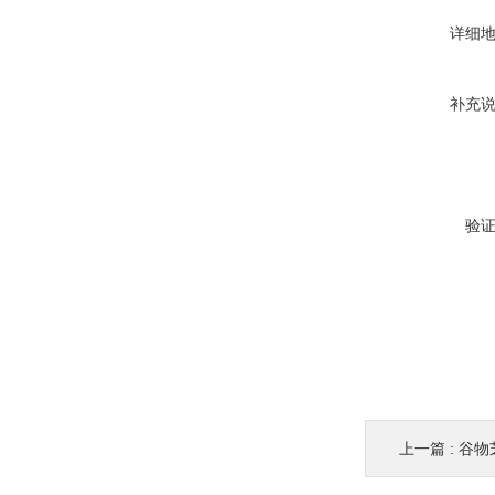
详细
补充
验
上一篇 :
谷物