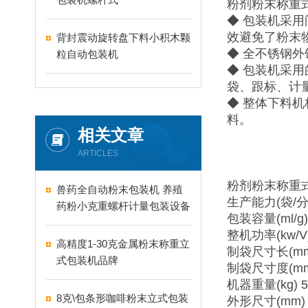
粉剂粉末称重
◆ 包装机采
效避免了粉末
背封震动旋转盘下料小积木颗
◆ 全不锈钢外
粒自动包装机
◆ 包装机采
袋、跟标、计
◆ 整体下料
料。
相关文章
ARTICLES
粉剂粉末称重
兽药全自动粉末包装机 养殖
生产能力(袋/分) 
药粉小克重螺杆计量包装设备
包装容量(ml/g) 
整机功率(kw/V) 
高精度1-30克金属粉末称重立
制袋尺寸长(mm)
式包装机品牌
制袋尺寸度(mm)
机器重量(kg) 5
8克\包条形咖啡粉末立式包装
外形尺寸(mm) 1