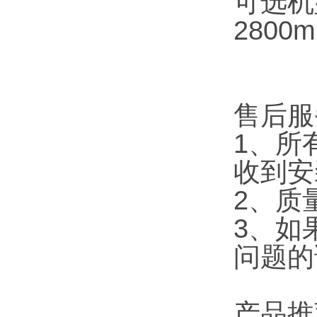
可选机型：
2800m
售后服
1、所
收到安
2、质
3、如
问题的
产品推