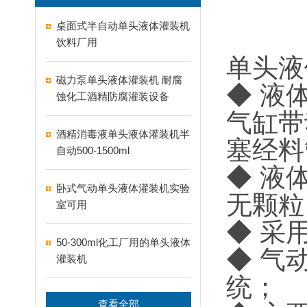
桌面式半自动单头液体灌装机
饮料厂用
单头液
磁力泵单头液体灌装机 耐腐
◆ 液
蚀化工酒精防腐灌装设备
气缸带
酒精消毒液单头液体灌装机半
塞经料
自动500-1500ml
◆ 液
卧式气动单头液体灌装机实验
无颗粒
室可用
◆ 采
50-300ml化工厂用的单头液体
◆ 气
灌装机
统；
查看全部