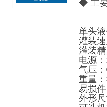
◆ 主
单头液
灌装速度
灌装精
电源：2
气压：0
重量：3
易损件
外形尺寸