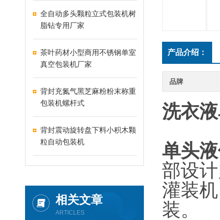
全自动多头颗粒立式包装机树
脂钻专用厂家
茶叶药材小型商用不锈钢单室
产品介绍：
真空包装机厂家
品牌
背封充氮气黑芝麻粉粉末称重
包装机螺杆式
洗衣液
背封震动旋转盘下料小积木颗
粒自动包装机
单头液
部设计
灌装机
相关文章
装。
ARTICLES