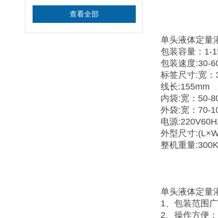
查看全部
单头液体定量
包装容量：1-1
包装速度:30-6
标签尺寸:宽：35
线长:155mm
内袋:宽：50-8
外袋:宽：70-1
电源:220V60H
外型尺寸:(L×W×
整机重量:300K
单头液体定量
1、包装范围
2、操作方便