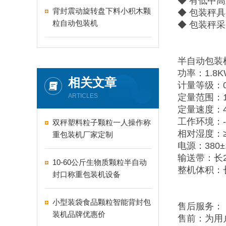
◆ 有低中
背封震动旋转盘下料小积木颗
◆ 包装秤
粒自动包装机
◆ 包装秤
半自动包装
功率：1.8K
相关文章
计量等级：0
ARTICLES
定量范围：10
定量速度：48
工作环境：-4
双秤塑料粒子颗粒一人操作称
相对湿度：≥
重包装机厂家定制
电源：380±
输送带：长2
10-60公斤生物质颗粒半自动
整机体积：长
封口称重包装机设备
小型装袋食品颗粒智能背封包
售后服务：
装机品牌优惠价
售前：为用