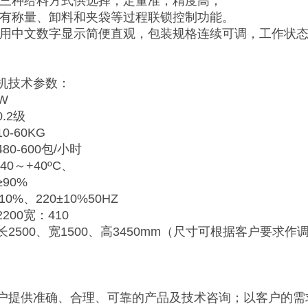
高三种给料方式供选择，定量准，精度高；
具有称量、卸料和夹袋等过程联锁控制功能。
采用中文数字显示简便直观，包装规格连续可调，工作状
机技术参数：
W
.2级
-60KG
0-600包/小时
0～+40ºC、
90%
10%、220±10%50HZ
200宽：410
2500、宽1500、高3450mm（尺寸可根据客户要求作
户提供准确、合理、可靠的产品及技术咨询；以客户的需