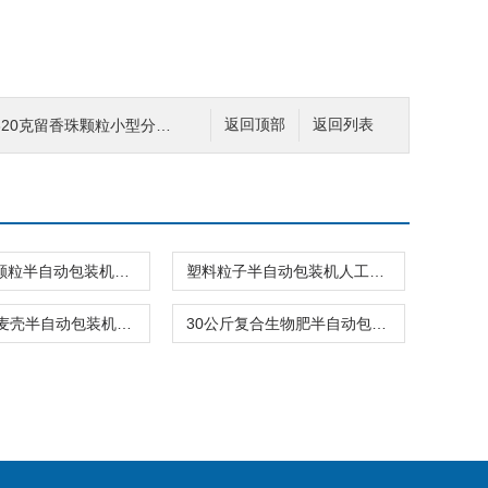
20克留香珠颗粒小型分装机
返回顶部
返回列表
大米黄豆颗粒半自动包装机双称计量
塑料粒子半自动包装机人工套袋称重缝包
35公斤荞麦壳半自动包装机配缝包机使用
30公斤复合生物肥半自动包装机单人操作