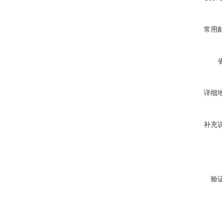
常用
详细
补充
验