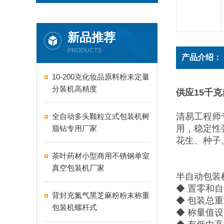
新品推荐
PRODUCTS
产品介绍：
10-200克化妆品原料粉末定量
分装机高精度
供应15千
清易工程师
全自动多头颗粒立式包装机树
用，稳定性
脂钻专用厂家
花生、种子
茶叶药材小型商用不锈钢单室
真空包装机厂家
半自动包装
◆ 置零和
背封充氮气黑芝麻粉粉末称重
◆ 包装总
包装机螺杆式
◆ 称量值