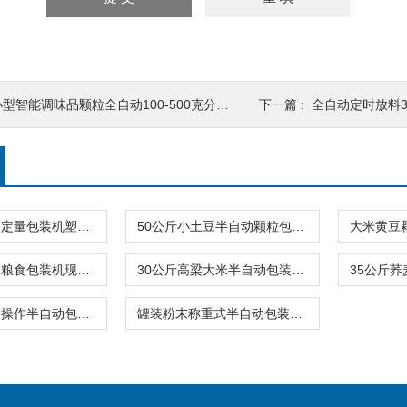
型智能调味品颗粒全自动100-500克分装机
下一篇 :
全自动定时放料3
智能型半自动定量包装机塑料粒子称重专用
50公斤小土豆半自动颗粒包装机双称
皮带双称高速粮食包装机现货供应
30公斤高梁大米半自动包装机称重输送缝口机
粮库用的单人操作半自动包装机15-35公斤
罐装粉末称重式半自动包装机厂家价格 包装设备