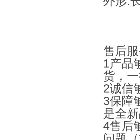
外形:长
售后服
1产品
货，一
2诚信
3保障
是全新
4售后
问题（