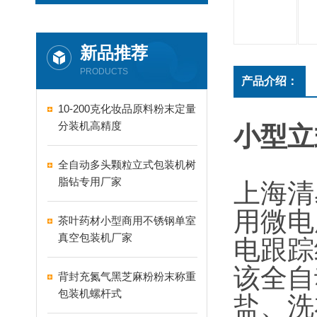
新品推荐
PRODUCTS
产品介绍：
10-200克化妆品原料粉末定量
分装机高精度
小型立
全自动多头颗粒立式包装机树
脂钻专用厂家
上海清
用微电
茶叶药材小型商用不锈钢单室
真空包装机厂家
电跟踪
该全自
背封充氮气黑芝麻粉粉末称重
包装机螺杆式
盐、洗