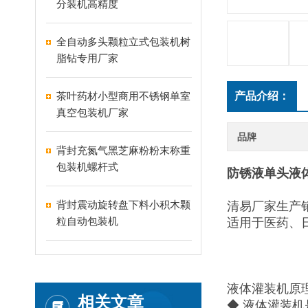
分装机高精度
全自动多头颗粒立式包装机树
脂钻专用厂家
茶叶药材小型商用不锈钢单室
产品介绍：
真空包装机厂家
品牌
背封充氮气黑芝麻粉粉末称重
包装机螺杆式
防锈液单头液
背封震动旋转盘下料小积木颗
清易厂家生产
粒自动包装机
适用于医药、
液体灌装机原
相关文章
◆ 液体灌装