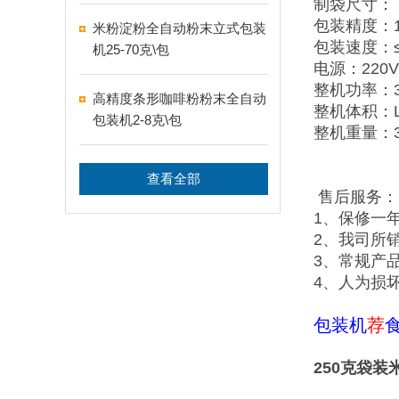
制袋尺寸：（
包装精度：1/1
米粉淀粉全自动粉末立式包装
包装速度：
机25-70克\包
电源：220V5
整机功率：3
高精度条形咖啡粉粉末全自动
整机体积：L52
包装机2-8克\包
整机重量：3
查看全部
售后服务：
1、保修一
2、我司所
3、常规产
4、人为损
包装机
荐
250克袋