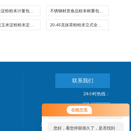
500克玉米淀粉粉末计量包装机背封螺杆式
不锈钢材质食品粉末称重包装机1-90克品牌
200-500克玉米淀粉粉末定量包装机可定制
20-45克抹茶粉粉末立式全自动包装机三边封
联系我们
24小时热线：
021-61993269
您好！欢迎前来咨询，很高兴为您
在线交流
服务，请问您要咨询什么问题呢？
公司地址：
上海松江新桥镇新中街199弄24-26号
您好，看您停留很久了，是否找到