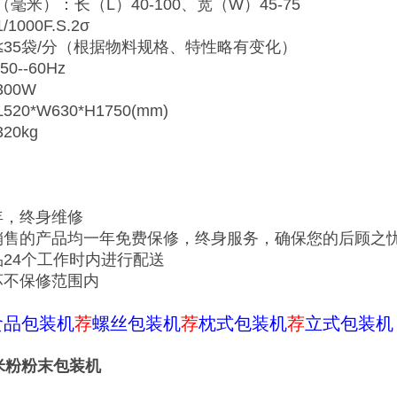
毫米）：长（L）40-100、宽（W）45-75
000F.S.2σ
≤35袋/分（根据物料规格、特性略有变化）
0--60Hz
00W
0*W630*H1750(mm)
20kg
年，终身维修
销售的产品均一年免费保修，终身服务，确保您的后顾之
品24个工作时内进行配送
坏不保修范围内
食品包装机
荐
螺丝包装机
荐
枕式包装机
荐
立式包装机
装米粉粉末包装机