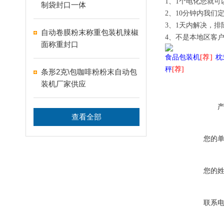
1、
1个电
化
您就可
制袋封口一体
2、
10分钟内我们
3、
1天内解决，排
自动卷膜粉末称重包装机辣椒
4、
不是本地区客户
面称重封口
食品包装机
[荐]
枕
秤
[荐]
条形2克\包咖啡粉粉末自动包
装机厂家供应
查看全部
您的
您的
联系