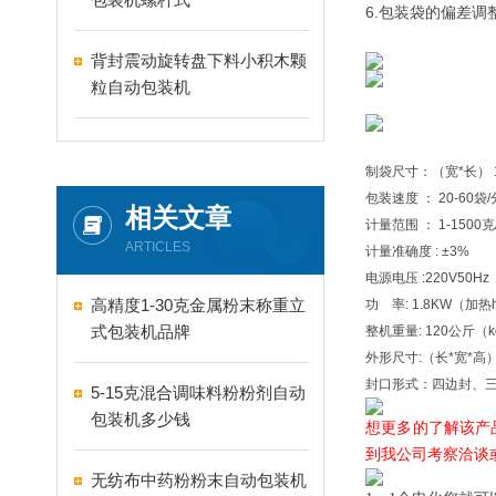
6.包装袋的偏差
背封震动旋转盘下料小积木颗
粒自动包装机
制袋尺寸：（宽*长） 1
包装速度 ： 20-60袋/
相关文章
计量范围 ： 1-1500
ARTICLES
计量准确度 : ±3%
电源电压 :220V50H
高精度1-30克金属粉末称重立
功 率: 1.8KW（加热he
式包装机品牌
整机重量: 120公斤（
外形尺寸:（长*宽*高）
封口形式：四边封、
5-15克混合调味料粉粉剂自动
包装机多少钱
想更多的了解该产
到我公司考察洽谈
无纺布中药粉粉末自动包装机