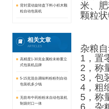
米、肥
背封震动旋转盘下料小积木颗
粒自动包装机
颗粒状
相关文章
杂粮自
ARTICLES
1，置
高精度1-30克金属粉末称重立
式包装机品牌
2，称
3，包
5-15克混合调味料粉粉剂自动
包装机多少钱
4，粗
5，称
无纺布中药粉粉末自动包装机
制袋封口一体
6，杂