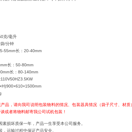
50克/毫升
0袋/分钟
-55mm长：20-40mm
0mm长：50-80mm
00mm长：80-140mm
110V50HZ3.5KW
H)900×610×1500mm
g
该产品，请向我司说明包装物料的情况、包装器具情况（袋子尺寸、材质）
洽谈或者将物料邮寄我公司试机包装！
因素损坏质保一年，产品
一生
享受本公司服务。
装，运输过程中保证产品安全。