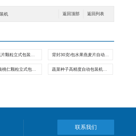
分装机
返回顶部
返回列表
460型香蕉片颗粒立式包装机制袋封口一体
背封30克\包水果燕麦片自动定量包装机厂家
背封袋装核桃仁颗粒立式包装机25-35克
蔬菜种子高精度自动包装机三边封厂家供应
联系我们