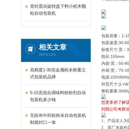
背封震动旋转盘下料小积木颗
粒自动包装机
包装容量：1-1
包装速度:30-6
相关文章
标签尺寸:宽：35
ARTICLES
线长:155mm
内袋:宽：50-8
高精度1-30克金属粉末称重立
外袋:宽：70-1
式包装机品牌
电源:220V60Hz
外型尺寸:(L×W×
整机重量:300K
5-15克混合调味料粉粉剂自动
包装机多少钱
想更多的了解
到我公司考察
无纺布中药粉粉末自动包装机
1、产品非人为
制袋封口一体
2、原厂木箱包