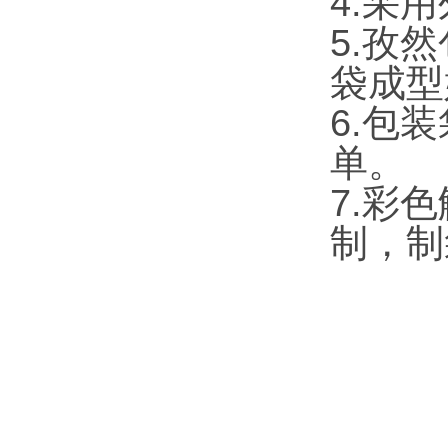
4.采
5.孜
袋成型
6.包
单。
7.彩
制，制