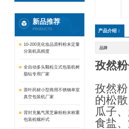
新品推荐
PRODUCTS
产品介绍：
10-200克化妆品原料粉末定量
品牌
分装机高精度
孜然粉
全自动多头颗粒立式包装机树
脂钻专用厂家
孜然粉
茶叶药材小型商用不锈钢单室
的松散
真空包装机厂家
瓜子、
背封充氮气黑芝麻粉粉末称重
包装机螺杆式
食盐、