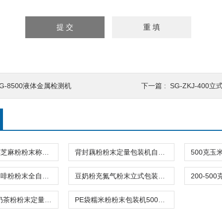
SG-8500液体金属检测机
下一篇 :
SG-ZKJ-40
背封充氮气黑芝麻粉粉末称重包装机螺杆式
背封藕粉粉末定量包装机自动制袋封口一体
螺杆式长条咖啡粉粉末全自动包装机2-15克
豆奶粉充氮气粉末立式包装机背封厂家报价
条形2.5-5克奶茶粉粉末定量包装机
PE袋糯米粉粉末包装机500克螺杆上料