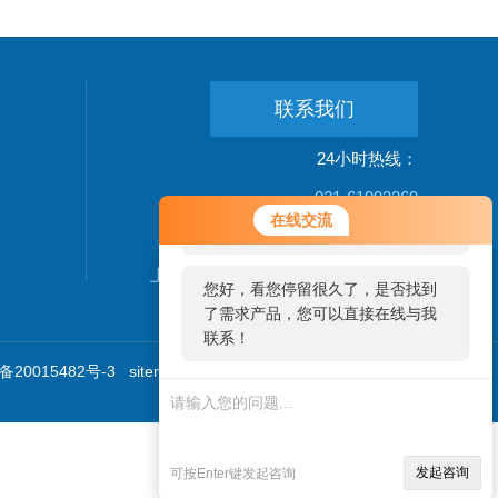
联系我们
24小时热线：
021-61993269
您好！欢迎前来咨询，很高兴为您
在线交流
服务，请问您要咨询什么问题呢？
公司地址：
上海松江新桥镇新中街199弄24-26号
您好，看您停留很久了，是否找到
了需求产品，您可以直接在线与我
联系！
20015482号-3
sitemap.xml
技术支持：
环保在线
管理登
陆
发起咨询
可按Enter键发起咨询