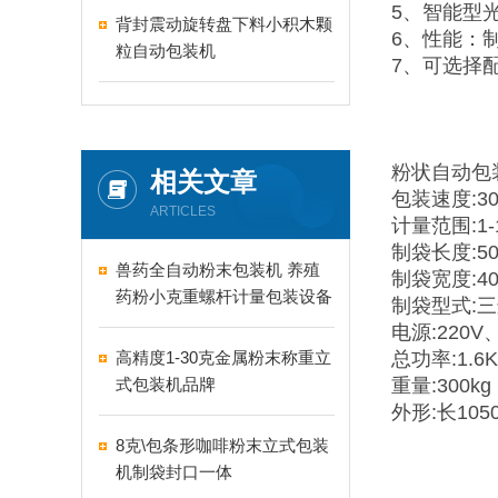
5、智能型
背封震动旋转盘下料小积木颗
6、性能：
粒自动包装机
7、可选择
粉状自动包
相关文章
包装速度:30
ARTICLES
计量范围:1-
制袋长度:50
兽药全自动粉末包装机 养殖
制袋宽度:40
药粉小克重螺杆计量包装设备
制袋型式:
电源:220V
高精度1-30克金属粉末称重立
总功率:1.6
式包装机品牌
重量:300kg
外形:长1050
8克\包条形咖啡粉末立式包装
机制袋封口一体