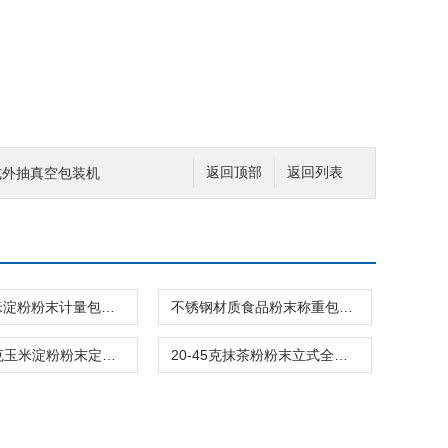
0立式外抽真空包装机
返回顶部
返回列表
500克玉米淀粉粉末计量包装机背封螺杆式
不锈钢材质食品粉末称重包装机1-90克品牌
200-500克玉米淀粉粉末定量包装机可定制
20-45克抹茶粉粉末立式全自动包装机三边封