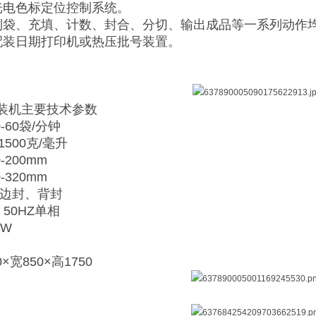
光电色标定位控制系统。
制袋、充填、计数、封合、分切、输出成品等一系列动作
配装日期打印机或热压批号装置。
装机主要技术参数
-60袋/分钟
1500克/毫升
-200mm
-320mm
三边封、背封
、50HZ单相
KW
×宽850×高1750