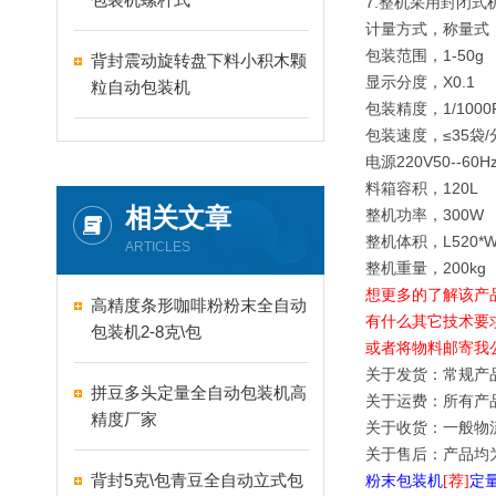
7.整机采用封闭
计量方式，称量式
包装范围，1-50g
背封震动旋转盘下料小积木颗
显示分度，X0.1
粒自动包装机
包装精度，1/1000F
包装速度，≤35袋
电源220V50--60H
料箱容积，120L
相关文章
整机功率，300W
整机体积，L520*W6
ARTICLES
整机重量，200kg
想更多的了解该产
高精度条形咖啡粉粉末全自动
有什么其它技术要
包装机2-8克\包
或者将物料邮寄我
关于发货：常规产
拼豆多头定量全自动包装机高
关于运费：所有产
精度厂家
关于收货：一般物
关于售后：产品均
背封5克\包青豆全自动立式包
粉末包装机
[荐]
定