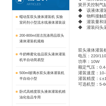
簧开关控制气
ARTICLES
◆ 该液体灌装
◆ 物料接触部
蠕动泵双头液体灌装机 实验
◆ 灌装量和
室药剂小型流水线液体灌装设
◆ 灌装闷头
备
200-800ml清洁洗涤用品双头
液体灌装机规格
双头液体灌装
牛奶蜂蜜化妆品双头液体灌装
电压：220/110
机半自动简易型
功率：10W
额定气压：0.4-
灌装速度：10-
500ml玻璃水双头液体灌装机
灌装精度：≦±
半自动小型
可选机型：5-60ml
卧式高精度双头液体灌装机精
油化妆品专用