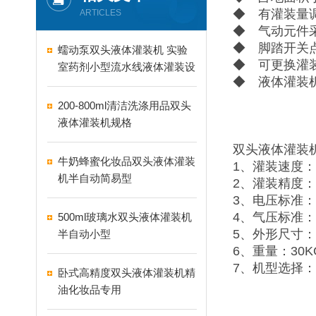
◆ 有灌装量
ARTICLES
◆ 气动元件
◆ 脚踏开关
蠕动泵双头液体灌装机 实验
◆ 可更换灌
室药剂小型流水线液体灌装设
◆ 液体灌装
备
200-800ml清洁洗涤用品双头
液体灌装机规格
双头液体灌装
牛奶蜂蜜化妆品双头液体灌装
1、灌装速度：1
机半自动简易型
2、灌装精度：
3、电压标准：2
4、气压标准：0
500ml玻璃水双头液体灌装机
5、外形尺寸：11
半自动小型
6、重量：30K
7、机型选择：5-10
卧式高精度双头液体灌装机精
油化妆品专用