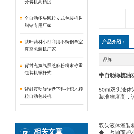
分装机高精度
全自动多头颗粒立式包装机树
脂钻专用厂家
茶叶药材小型商用不锈钢单室
产品介绍：
真空包装机厂家
品牌
背封充氮气黑芝麻粉粉末称重
包装机螺杆式
半自动橄榄油双
背封震动旋转盘下料小积木颗
50ml双头
粒自动包装机
装准准度高，
双头液体灌装
相关文章
◆ 占地面积