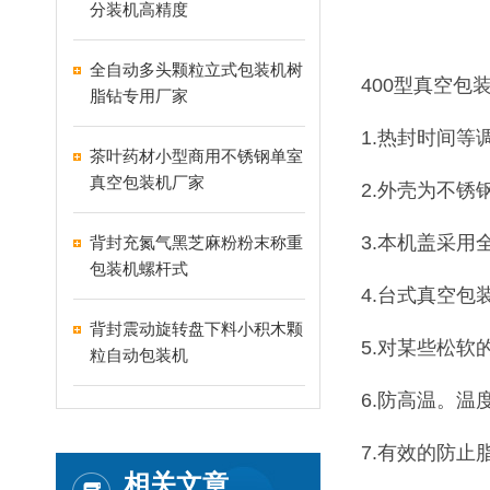
分装机高精度
全自动多头颗粒立式包装机树
400型真空包
脂钻专用厂家
1.热封时间
茶叶药材小型商用不锈钢单室
真空包装机厂家
2.外壳为不锈
3.本机盖采
背封充氮气黑芝麻粉粉末称重
包装机螺杆式
4.台式真空
背封震动旋转盘下料小积木颗
5.对某些松
粒自动包装机
6.防高温。
7.有效的防
相关文章