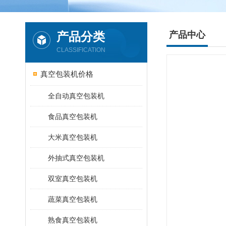
产品分类
产品中心
CLASSIFICATION
真空包装机价格
全自动真空包装机
食品真空包装机
大米真空包装机
外抽式真空包装机
双室真空包装机
蔬菜真空包装机
熟食真空包装机