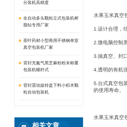
分装机高精度
水果玉米真空
全自动多头颗粒立式包装机树
脂钻专用厂家
1.设计合理
茶叶药材小型商用不锈钢单室
2.微电脑控
真空包装机厂家
3.抽真空、
背封充氮气黑芝麻粉粉末称重
4.透明的有
包装机螺杆式
5.台式真空
背封震动旋转盘下料小积木颗
的使用寿命。
粒自动包装机
水果玉米真空
相关文章