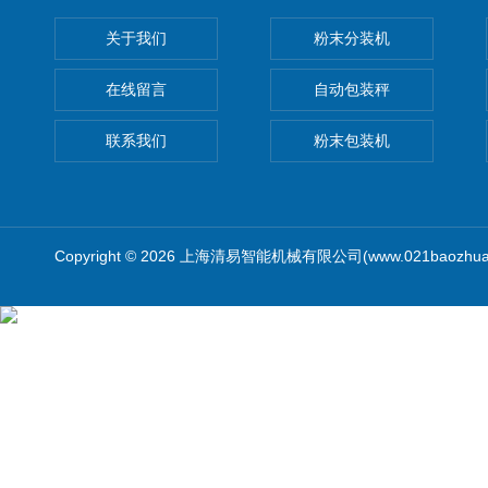
关于我们
粉末分装机
在线留言
自动包装秤
联系我们
粉末包装机
Copyright © 2026 上海清易智能机械有限公司(www.021baozhua