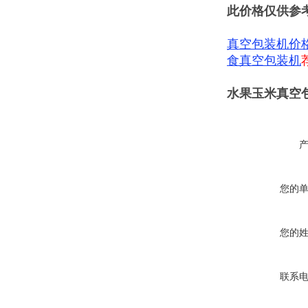
此价格仅供参
真空包装机价
食真空包装机
水果玉米真空
您的
您的
联系