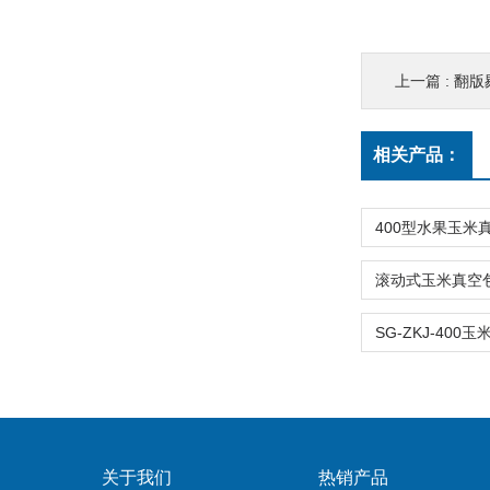
上一篇 :
翻版
相关产品：
关于我们
热销产品