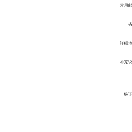
常用
详细
补充
验