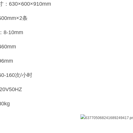
630×600×910mm
00mm×2条
8-10mm
60mm
6mm
-160次/小时
20V50HZ
0kg