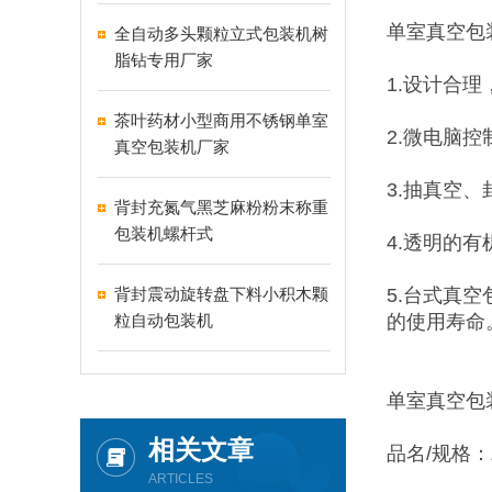
单室真空包
全自动多头颗粒立式包装机树
脂钻专用厂家
1.设计合
茶叶药材小型商用不锈钢单室
2.微电脑
真空包装机厂家
3.抽真空
背封充氮气黑芝麻粉粉末称重
包装机螺杆式
4.透明的
背封震动旋转盘下料小积木颗
5.台式真
粒自动包装机
的使用寿命
单室真空包
相关文章
品名/规格：Z
ARTICLES