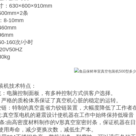
630×600×910mm
00mm×2条
8-10mm
60mm
6mm
-160次/小时
20V50HZ
0kg
装机技术特点：
统：电脑控制面板，有多种控制方式供客户选择。
：严格的质检体系保证了真空机心脏的稳定的运转。
铰链：特制的真空盖省力铰链装置，大幅度降低了工作者
统:真空泵电机的避震设计使机器在工作中始终保持低噪音
封条:由高密度材料制作的V形真空室密封条，保证机器在
使用寿命，减少更换次数，减低生产本。