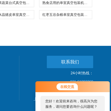
高效率水果蔬菜台式真空包装机干湿两用
熟食店用的单室真空包装机抽力强不漏气
泡椒凤爪水晶猪皮单室真空包装机抽气封口
红枣五谷杂粮单室真空包装机700型价格
联系我们
24小时热线：
021-61993269
在线交流
公司地址：
上海松江新桥镇新中街199弄24-26号
您好！欢迎前来咨询，很高兴为您
服务，请问您要咨询什么问题呢？