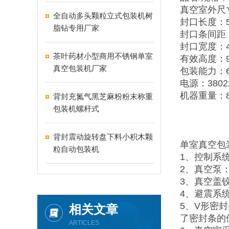
真空室外尺寸：
全自动多头颗粒立式包装机树
封口长度：5
脂钻专用厂家
封口条间距：
封口宽度：4
茶叶药材小型商用不锈钢单室
有效高度：9
真空包装机厂家
包装能力：60
电源：3802
机器重量：8
背封充氮气黑芝麻粉粉末称重
包装机螺杆式
背封震动旋转盘下料小积木颗
单室真空包
粒自动包装机
1、控制系
2、真空泵
3、真空盖
4、避震系
5、V形密
相关文章
了密封条的
ARTICLES